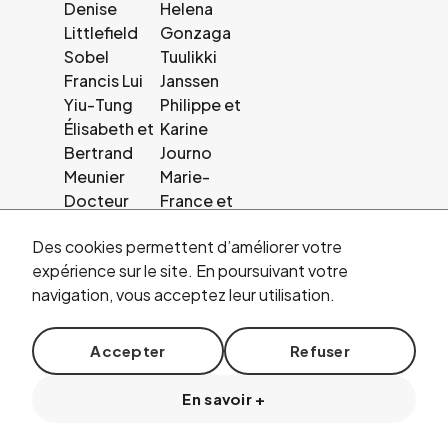
Denise
Helena
Littlefield
Gonzaga
Sobel
Tuulikki
Francis Lui
Janssen
Yiu-Tung
Philippe et
Élisabeth et
Karine
Bertrand
Journo
Meunier
Marie-
Docteur
France et
Léone
René Kern
Des cookies permettent d’améliorer votre
Noëlle
Andrew J.
expérience sur le site. En poursuivant votre
Meyer
Martin-
navigation, vous acceptez leur utilisation.
Florentine
Weber
Mulliez
Sabine
Alain et
Masquelier
Accepter
Refuser
Caroline
Guillaume
Rauscher
de Seynes
En savoir +
Charles et
Anne-
Marianne
Louise