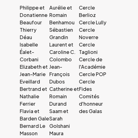
Philippe et
Aurélie et
Cercle
Donatienne
Romain
Berlioz
Beaufour
Benhamou
Cercle Lully
Thierry
Sébastien
Cercle
Déau
Grandin
Noverre
Isabelle
Laurent et
Cercle
Éalet-
Caroline C.
Taglioni
Corbani
Colombo
Cercle de
Elizabeth et
Jean-
l'Académie
Jean-Marie
François
Cercle POP
Eveillard
Dubos
Cercle
Bertrand et
Catherine et
Fides
Nathalie
Romain
Comités
Ferrier
Durand
d'honneur
Flavia et
Saam et
des Galas
Barden Gale
Sarah
Bernard Le
Golshani
Masson
Maura