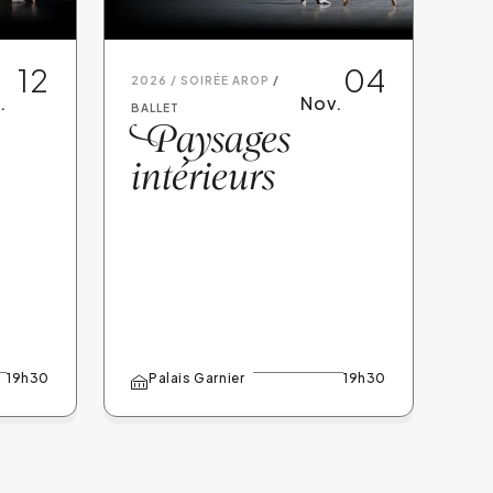
12
04
2026 /
SOIRÉE AROP
.
Nov.
BALLET
P
aysages
intérieurs
19h30
Palais Garnier
19h30