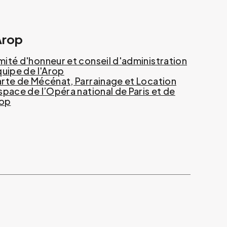
Arop
ité d'honneur et conseil d'administration
quipe de l'Arop
rte de Mécénat, Parrainage et Location
space de l’Opéra national de Paris et de
rop