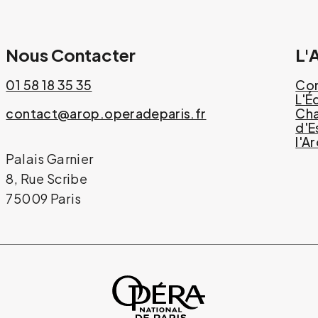
Nous Contacter
L'
01 58 18 35 35
Com
L'É
contact@arop.operadeparis.fr
Cha
d'E
l'A
Palais Garnier
8, Rue Scribe
75009 Paris