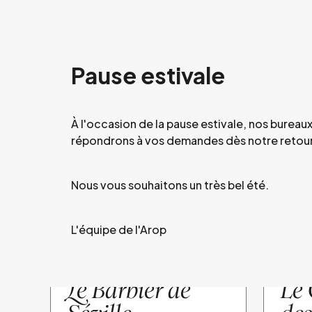
Pause estivale
À l'occasion de la pause estivale, nos burea
répondrons à vos demandes dès notre retour
Soirées de l'AROP
Nous vous souhaitons un très bel été.
Réservé aux adhérents
Le meilleur de la programm
L'équipe de l'Arop
07
2026 /
SOIRÉE AROP
2026 /
Oct.
OPÉRA
OPÉRA
L
e Barbier de
Le 