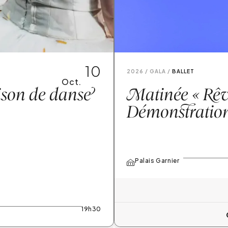
10
2026 /
GALA
BALLET
Oct.
aison de dans
e
M
atinée «
R
êv
Démonstrations
Palais Garnier
Réserver
19h30
Optima