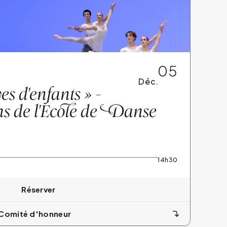
05
Déc.
es d'enfants » -
 de l'École de
D
anse
14h30
Réserver
Comité d'honneur
300 €
0