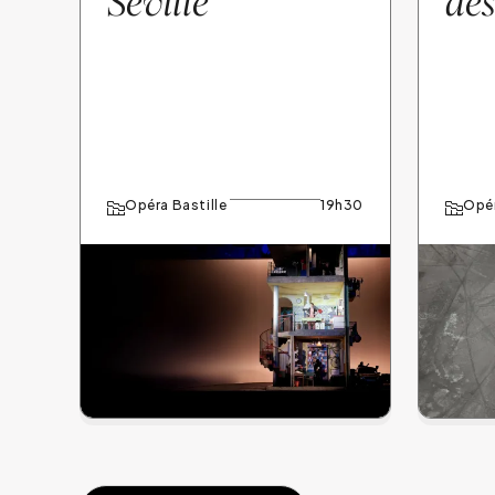
Séville
de
Opéra Bastille
19h30
Opér