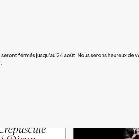
ux seront fermés jusqu'au 24 août. Nous serons heureux de 
.
ation, avec la possibilité de réserver des cocktails et des
08
SOIRÉE AROP
Oct.
Crépuscule