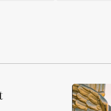
Cat. 1
Plus de catégories
Brunch
Brunch Enfant (-15 ans)
Total :
Montant du don :
Montant après I.R. :
Ajouter au panier