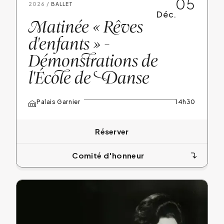
05
Total :
0 €
2026 /
BALLET
Déc.
M
atinée «
R
êves
Montant du don :
0 €
d'enfants » -
Montant après I.R. :
0 €
Démonstrations de
Complet
l'École de
D
anse
Palais Garnier
14h30
Réserver
Réserver
Comité d'honneur
Optima
300 €
0
Cat. 1
250 €
0
Plus de catégories