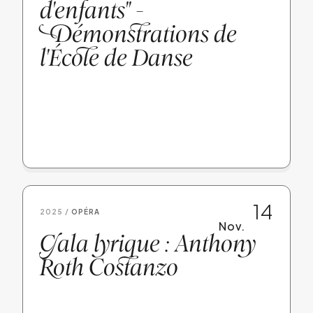
d'enfants" -
D
émonstrations de
l'École de Danse
14
2025 /
OPÉRA
Nov.
G
ala lyrique : Anthony
R
oth Costanz
o