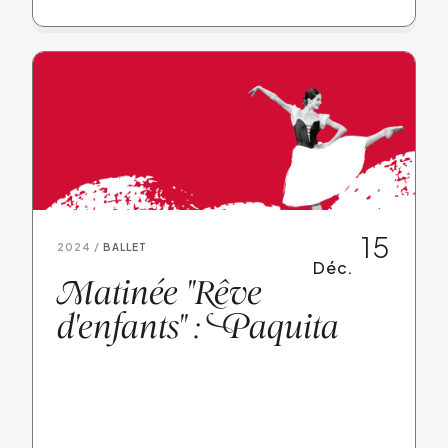
15
2024 /
BALLET
Déc.
M
atinée "
R
êve
d'enfants" :
P
aquita