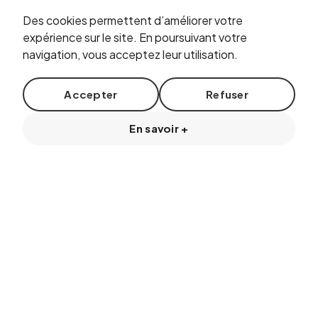
Casse-noisette Matinée
"Rêve d'enfants"
Des cookies permettent d’améliorer votre
expérience sur le site. En poursuivant votre
navigation, vous acceptez leur utilisation.
Accepter
Refuser
En savoir +