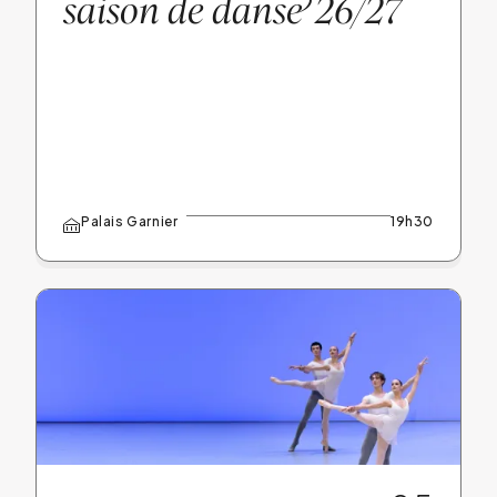
saison de dans
e
26/27
Palais Garnier
19h30
Réserver
Cat. 2
Complet
Cat. 3
Complet
Plus de catégories