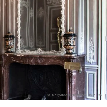
© Thierry Ardouin/Tendance Floue - BnF