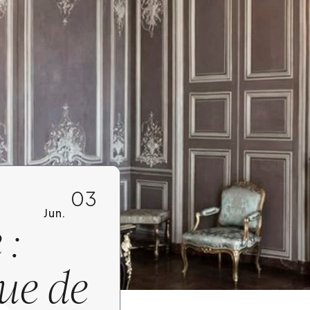
03
Jun.
 :
que de