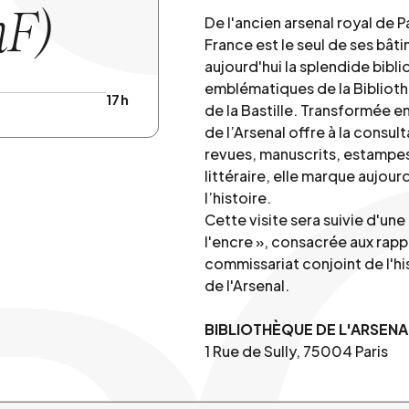
nF)
De l'ancien arsenal royal de Pa
France est le seul de ses bâti
aujourd'hui la splendide bibli
emblématiques de la Bibliothè
17h
de la Bastille. Transformée e
de l’Arsenal offre à la consul
revues, manuscrits, estampes
littéraire, elle marque aujourd
l’histoire.
Cette visite sera suivie d'un
l'encre », consacrée aux rappo
commissariat conjoint de l'h
de l'Arsenal.
BIBLIOTHÈQUE DE L'ARSENA
1 Rue de Sully, 75004 Paris