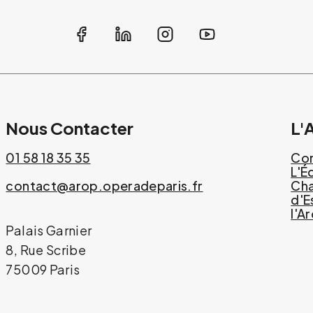
Nous Contacter
L'
01 58 18 35 35
Com
L'É
contact@arop.operadeparis.fr
Cha
d'E
l'A
Palais Garnier
8, Rue Scribe
75009 Paris