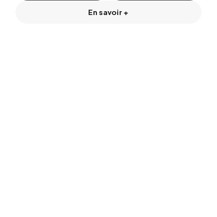
En savoir +
Nous Contacter
01 58 18 35 35
contact@arop.operadeparis.fr
Palais Garnier