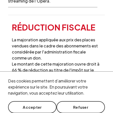
streaming de l’Opéra.
RÉDUCTION FISCALE
La majoration appliquée aux prix des places
vendues dans le cadre des abonnements est
considérée par l'administration fiscale
comme un don.
Le montant de cette majoration ouvre droit à
66 % de réduction au titre de l'impôt sur le
revenu, dans la limite de 20 % du revenu
Des cookies permettent d’améliorer votre
imposable.
expérience sur le site. En poursuivant votre
navigation, vous acceptez leur utilisation.
Accepter
Refuser